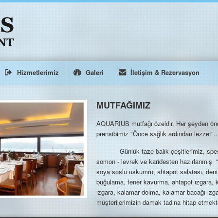
Hizmetlerimiz
Galeri
İletişim & Rezervasyon
MUTFAĞIMIZ
AQUARIUS mutfağı özeldir. Her şeyden ön
prensibimiz "Önce sağlık ardından lezzet"..
Günlük taze balık çeşitlerimiz, spesiyal
somon - levrek ve karidesten hazırlanmış "L
soya soslu uskumru, ahtapot salatası, deniz
buğulama, fener kavurma, ahtapot ızgara, 
ızgara, kalamar dolma, kalamar bacağı ızga
müşterilerimizin damak tadına hitap etmek