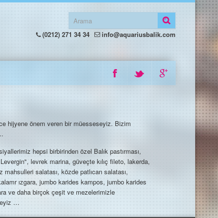
(0212) 271 34 34
info@aquariusbalik.com
ce hijyene önem veren bir müesseseyiz. Bizim
..
lerimiz hepsi birbirinden özel Balık pastırması,
evergin", levrek marina, güveçte kılıç fileto, lakerda,
 mahsulleri salatası, közde patlıcan salatası,
kalamr ızgara, jumbo karides kampos, jumbo karides
ra ve daha birçok çeşit ve mezelerimizle
teyiz …